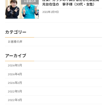
お客様の声
光台在住の 寧子様（30代・女性）
2022年2月9日
カテゴリー
お客様の声
アーカイブ
2026年5月
2026年4月
2026年2月
2022年5月
2022年3月