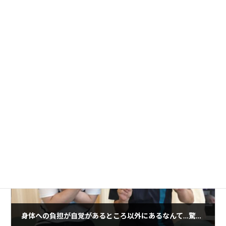
前の記事
原因不明の腱鞘炎。科学的なアプローチで痛みが取れました！ 仙台市青葉区 通町からお越しの H.T様 （40代 男性）
2022年3月22日
次の記事
身体への負担が自覚があるところ以外にあるなんて…驚きです！ 仙台市泉区 鶴ヶ丘在住の T.K 様 （30代 男性）