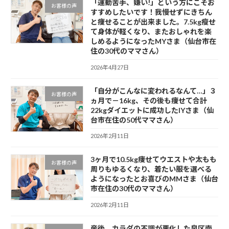
「運動苦手、嫌い!」という方にこそお
お客様の声
すすめしたいです！我慢せずにきちん
と痩せることが出来ました。7.5kg瘦せ
て身体が軽くなり、またおしゃれを楽
しめるようになったMYさま（仙台市在
住の30代のママさん）
2026年4月27日
「自分がこんなに変われるなんて…」３
お客様の声
ヵ月で－16kg、その後も痩せて合計
22kgダイエットに成功したIYさま（仙
台市在住の50代ママさん）
2026年2月11日
3ヶ月で10.5kg痩せてウエストや太もも
お客様の声
周りもゆるくなり、着たい服を選べる
ようになったとお喜びのMMさま（仙台
市在住の30代のママさん）
2026年2月11日
産後、カラダの不調が悪化した泉区南