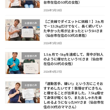
台市在住の50代の女性）
2026年5月18日
【ご夫婦でダイエットに挑戦！】3ヵ月
お客様の声
で－13.2kgだけでなく、長く続いてい
た辛かった咳が止まったというSHさま
（仙台市在住の50代の男性）
2026年5月18日
1.5ヵ月で-5kgを達成して、背中が別人
お客様の声
のように痩せたというYEさま（仙台市
在住の50代の女性）
2026年4月27日
「運動苦手、嫌い!」という方にこそお
お客様の声
すすめしたいです！我慢せずにきちん
と痩せることが出来ました。7.5kg瘦せ
て身体が軽くなり、またおしゃれを楽
しめるようになったMYさま（仙台市在
住の30代のママさん）