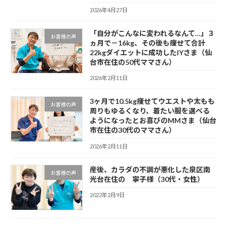
2026年4月27日
「自分がこんなに変われるなんて…」３
お客様の声
ヵ月で－16kg、その後も痩せて合計
22kgダイエットに成功したIYさま（仙
台市在住の50代ママさん）
2026年2月11日
3ヶ月で10.5kg痩せてウエストや太もも
お客様の声
周りもゆるくなり、着たい服を選べる
ようになったとお喜びのMMさま（仙台
市在住の30代のママさん）
2026年2月11日
産後、カラダの不調が悪化した泉区南
お客様の声
光台在住の 寧子様（30代・女性）
2022年2月9日