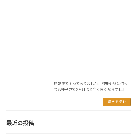
ひどくなり、子供を抱っこす […]
続きを読む
原因不明の腱鞘炎。科学的なアプロー
お客様の声
チで痛みが取れました！ 仙台市青葉
区 通町からお越しの H.T様 （40
代 男性）
2022年3月22日
原因不明の腱鞘炎。科学的なアプローチで痛
みが取れました！ 仙台市青葉区 通町からお
越しの H.T様 （40代 男性） 原因不明の
腱鞘炎で困っておりました。 整形外科に行っ
ても様子見で2ヶ月ほど全く良くならず […]
続きを読む
最近の投稿