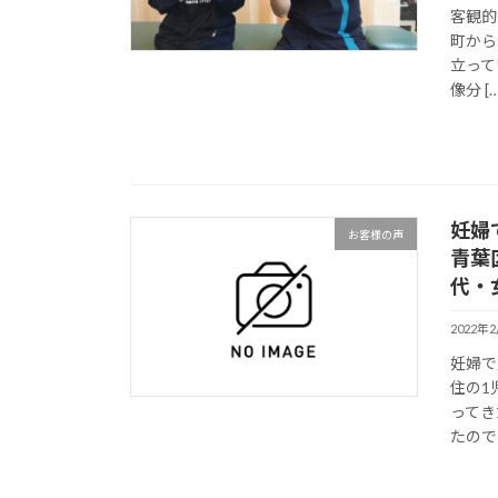
客観的
町から
立って
像分 […
妊婦
お客様の声
青葉
代・
2022年
妊婦で
住の1
ってき
たので通