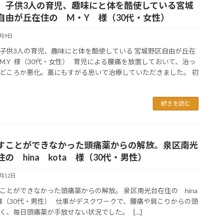
、子供3人の育児、趣味にと体を酷使している宮城
自由が丘在住の M・Y 様（30代・女性）
2月9日
子供3人の育児、趣味にと体を酷使している 宮城野区自由が丘在
M.Y 様（30代・女性） 育児による腰痛を放置しておいて、治っ
どころか悪化。藁にもすがる思いで治療していただきました。 初
続きを読む
すことができなかった頭痛薬からの解放。泉区南光
の hina kota 様（30代・男性）
2月12日
ことができなかった頭痛薬からの解放。 泉区南光台在住の hina
a 様（30代・男性） 仕事がデスクワークで、腰痛や肩こりからの頭
く、毎日頭痛薬が手放せない状況でした。 […]