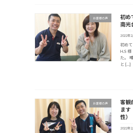
初め
お客様の声
南光
2022年
初めて
H.S
た。 
と […]
客観
お客様の声
ます
性）
2022年