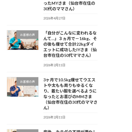
ったMYさま（仙台市在住の
30代のママさん）
2026年4月27日
「自分がこんなに変われるな
お客様の声
んて…」３ヵ月で－16kg、そ
の後も痩せて合計22kgダイ
エットに成功したIYさま（仙
台市在住の50代ママさん）
2026年2月11日
3ヶ月で10.5kg痩せてウエス
お客様の声
トや太もも周りもゆるくな
り、着たい服を選べるように
なったとお喜びのMMさま
（仙台市在住の30代のママさ
ん）
2026年2月11日
産後、カラダの不調が悪化し