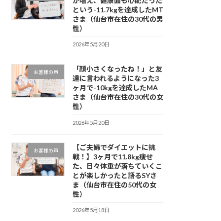
が増え、健康面も心配だった
という-11.7kgを達成したMT
さま（仙台市在住の30代の男
性）
2026年5月20日
「顔小さくなったね！」と友
お客様の声
達に言われるようになった3
ヶ月で-10kgを達成したMA
さま（仙台市在住の30代の女
性）
2026年5月20日
【ご夫婦でダイエットに挑
お客様の声
戦！】3ヶ月で11.8kg痩せ
た、日々体重が落ちていくこ
とが楽しかったと語るSYさ
ま（仙台市在住の50代の女
性）
2026年5月18日