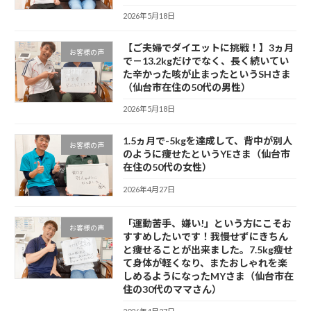
2026年5月18日
【ご夫婦でダイエットに挑戦！】3ヵ月
お客様の声
で－13.2kgだけでなく、長く続いてい
た辛かった咳が止まったというSHさま
（仙台市在住の50代の男性）
2026年5月18日
1.5ヵ月で-5kgを達成して、背中が別人
お客様の声
のように痩せたというYEさま（仙台市
在住の50代の女性）
2026年4月27日
「運動苦手、嫌い!」という方にこそお
お客様の声
すすめしたいです！我慢せずにきちん
と痩せることが出来ました。7.5kg瘦せ
て身体が軽くなり、またおしゃれを楽
しめるようになったMYさま（仙台市在
住の30代のママさん）