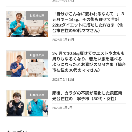
2026年4月27日
「自分がこんなに変われるなんて…」３
お客様の声
ヵ月で－16kg、その後も痩せて合計
22kgダイエットに成功したIYさま（仙
台市在住の50代ママさん）
2026年2月11日
3ヶ月で10.5kg痩せてウエストや太もも
お客様の声
周りもゆるくなり、着たい服を選べる
ようになったとお喜びのMMさま（仙台
市在住の30代のママさん）
2026年2月11日
産後、カラダの不調が悪化した泉区南
お客様の声
光台在住の 寧子様（30代・女性）
2022年2月9日