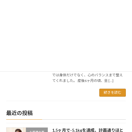
続きを読む
心身ともにバランスが整いました。 子
お客様の声
育て中の方におすすめです！ 青葉区旭
ヶ丘在住の2児のママさん sae 様
（40代・女性）
2022年2月14日
心身ともにバランスが整いました。 子育て中
の方におすすめです！ 青葉区旭ヶ丘在住の2児
のママさん sae 様（40代・女性） こちら
では身体だけでなく、心のバランスまで整え
てくれました。 産後6ヶ月の頃、坐 […]
続きを読む
最近の投稿
1.5ヶ月で-5.1kgを達成、計画通りほと