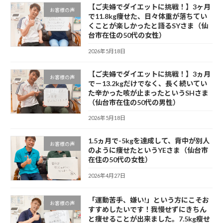
【ご夫婦でダイエットに挑戦！】3ヶ月
お客様の声
で11.8kg痩せた、日々体重が落ちてい
くことが楽しかったと語るSYさま（仙
台市在住の50代の女性）
2026年5月18日
【ご夫婦でダイエットに挑戦！】3ヵ月
お客様の声
で－13.2kgだけでなく、長く続いてい
た辛かった咳が止まったというSHさま
（仙台市在住の50代の男性）
2026年5月18日
1.5ヵ月で-5kgを達成して、背中が別人
お客様の声
のように痩せたというYEさま（仙台市
在住の50代の女性）
2026年4月27日
「運動苦手、嫌い!」という方にこそお
お客様の声
すすめしたいです！我慢せずにきちん
と痩せることが出来ました。7.5kg瘦せ