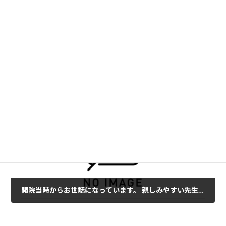
仕事や家事による首、肩こり、腰痛が悩みでした。 今後もずっとお世話になりたい場所です。 仙台市泉区 南光台在住の R.S 様（40代 女性）
2022年5月20日
次の記事
開院当時からお世話になっています。 親しみやすい先生方で、とても気に入っている場所です(^_^)b 仙台市泉区 上谷刈からお越しの H.O 様（60代 女性）
2022年5月20日