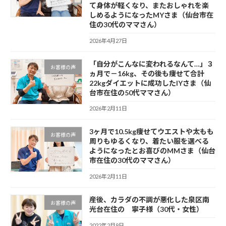
て身体が軽くなり、またおしゃれを楽
しめるようになったMYさま（仙台市在
住の30代のママさん）
2026年4月27日
「自分がこんなに変われるなんて…」３
お客様の声
ヵ月で－16kg、その後も痩せて合計
22kgダイエットに成功したIYさま（仙
台市在住の50代ママさん）
2026年2月11日
3ヶ月で10.5kg痩せてウエストや太もも
お客様の声
周りもゆるくなり、着たい服を選べる
ようになったとお喜びのMMさま（仙台
市在住の30代のママさん）
2026年2月11日
産後、カラダの不調が悪化した泉区南
お客様の声
光台在住の 寧子様（30代・女性）
2022年2月9日